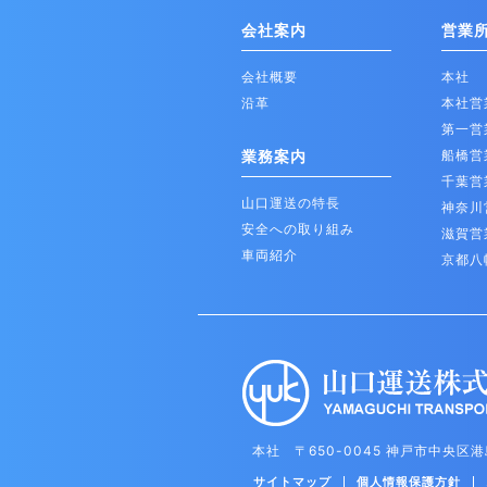
会社案内
営業
会社概要
本社
沿革
本社営
第一営
業務案内
船橋営
千葉営
山口運送の特長
神奈川
安全への取り組み
滋賀営
車両紹介
京都八
本社 〒650-0045 神戸市中央区港
サイトマップ
個人情報保護方針