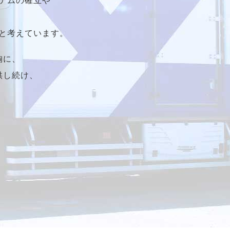
と考えています。
胸に、
供し続け、
。