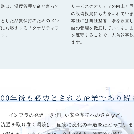
輸送は、温度管理が命と言って
サービスクオリティの向上と
の設備投資にも力をいれてい
めとした品質保持のためのメン
本社には自社整備工場を設置
ズにお応えする「クオリティフ
面の管理を徹底しています。
ます。
を遵守することで、人為的事
ます。
100年後も必要とされる企業であり
インフラの発達、きびしい安全基準への適合など、
品流通を取り巻く環境は、確実に変化の一途をたどっていま
中で私たちにできることは、今まで以上に効率的な輸送シス