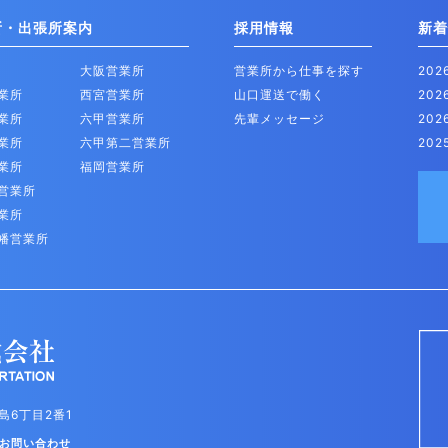
所・出張所案内
採用情報
新着
大阪営業所
営業所から仕事を探す
20
業所
西宮営業所
山口運送で働く
20
業所
六甲営業所
先輩メッセージ
20
業所
六甲第二営業所
202
業所
福岡営業所
営業所
業所
幡営業所
島6丁目2番1
お問い合わせ