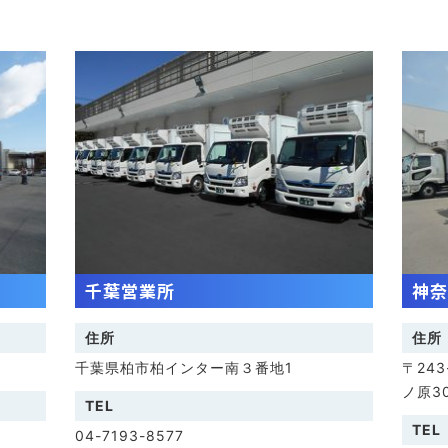
千葉営業所
神奈
住所
住所
千葉県柏市柏インター南３番地1
〒24
ノ原30
TEL
TEL
04-7193-8577