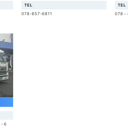
TEL
TEL
078-857-6811
078－
２-６