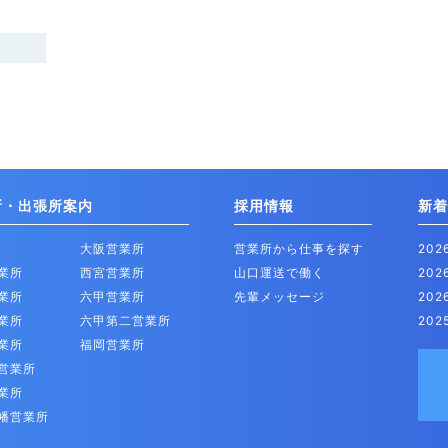
所・出張所案内
採用情報
新着
大阪営業所
営業所から仕事を探す
20
業所
西宮営業所
山口運送で働く
20
業所
六甲営業所
先輩メッセージ
20
業所
六甲第二営業所
202
業所
福岡営業所
営業所
業所
幡営業所