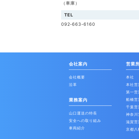
（車庫）
TEL
092‐663-6160
会社案内
営業
会社概要
本社
沿革
本社営
第一営
業務案内
船橋営
千葉営
山口運送の特長
神奈川
安全への取り組み
滋賀営
車両紹介
京都八