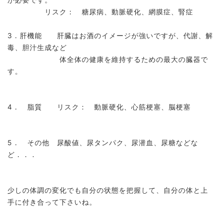
リスク： 糖尿病、動脈硬化、網膜症、腎症
3．肝機能 肝臓はお酒のイメージが強いですが、代謝、解
毒、胆汁生成など
体全体の健康を維持するための最大の臓器で
す。
4． 脂質 リスク： 動脈硬化、心筋梗塞、脳梗塞
5． その他 尿酸値、尿タンパク、尿潜血、尿糖などな
ど．．．
少しの体調の変化でも自分の状態を把握して、自分の体と上
手に付き合って下さいね。